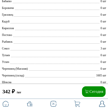
Бабаево
0 шт
Боровичи
0 шт
Грязовец
0 шт
Кадуй
0 шт
Кириллов
0 шт
Пестово
0 шт
Рыбинск
0 шт
Сокол
3 шт
Тутаев
0 шт
Углич
0 шт
Череповец (Магазин)
0 шт
Череповец (склад)
1605 шт
Шексна
0 шт
342
₽
Сегодня
/шт