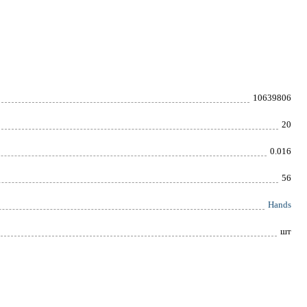
10639806
20
0.016
56
Hands
шт