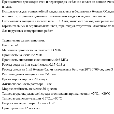
Предназначен для кладки стен и перегородок из блоков и плит на основе ячеи
и плит.
Используется для тонкослойной кладки пазовых и беспазовых блоков. Обла
прочности, хорошее сцепление с элементами кладки и ее долговечность.
Оптимальная толщина клеевого шва — 2-3 мм, экономит расход материала и о
горизонтальных и вертикальных швов, гарантируя отсутствие «мостиков хол
Для наружных и внутренних работ.
Технические характеристики:
Цвет серый
Марочная прочность на сжатие ≥13 МПа
Прочность на изгиб ≥2 МПа
Прочность сцепления с основанием ≥0,6 МПа
Расход воды на 1 кг сухой смеси 0,17-0,18 л
Расход смеси на 1 м3 блоков (блоки из ячеистых бетонов 20*30*60 см, шов 3 
Рекомендуемая толщина слоя 2-10 мм
Время корректировки 20 минут
Жизнеспособность раствора 1 час
Морозостойкость, не менее 50 циклов
Температура окружающей среды и основания при нанесении +5°С…+30°С
Температура эксплуатации -35°С…+60°С
Подвижность растворной смеси Пк2
Срок хранения 12 месяцев