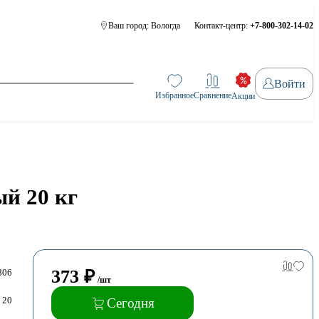
Ваш город:
Вологда
Контакт-центр:
+7-800-302-14-02
Войти
Избранное
Сравнение
Акции
й 20 кг
373
₽
806
/шт
20
Сегодня