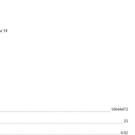
кг 18
10644472
25
0.02