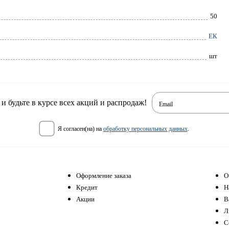
50
ЕК
шт
 будьте в курсе всех акций и распродаж!
Email
я согласен(на) на
обработку персональных данных
.
Оформление заказа
О
Кредит
Н
Акции
В
Л
С