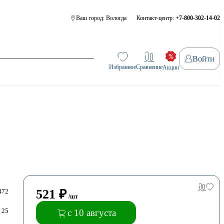
Ваш город:
Вологда
Контакт-центр:
+7-800-302-14-02
Войти
Избранное
Сравнение
Акции
521
₽
472
/шт
25
с 10 августа