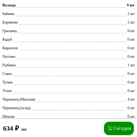
Вологда
9 шт
Бабаево
2 шт
Боровичи
2 шт
Грязовец
0 шт
Кадуй
0 шт
Кириллов
0 шт
Пестово
0 шт
Рыбинск
1 шт
Сокол
0 шт
Тутаев
0 шт
Углич
0 шт
Череповец (Магазин)
4 шт
Череповец (склад)
0 шт
Шексна
0 шт
634
₽
Сегодня
/шт