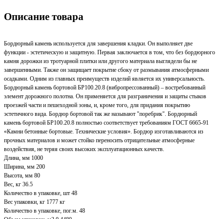
Описание товара
Бордюрный камень используется для завершения кладки. Он выполняет две
функции - эстетическую и защитную. Первая заключается в том, что без бордюрного
камня дорожки из тротуарной плитки или другого материала выглядели бы не
завершенными. Также он защищает покрытие сбоку от размывания атмосферными
осадками. Одним из главных преимуществ изделий является их универсальность.
Бордюрный камень бортовой БР100.20.8 (вибропрессованный) – востребованный
элемент дорожного полотна. Он применяется для разграничения и защиты стыков
проезжей части и пешеходной зоны, и, кроме того, для придания покрытию
эстетичного вида. Бордюр бортовой так же называют "поребрик". Бордюрный
камень бортовой БР100.20.8 полностью соответствует требованиям ГОСТ 6665-91
«Камни бетонные бортовые. Технические условия». Бордюр изготавливаются из
прочных материалов и может стойко переносить отрицательные атмосферные
воздействия, не теряя своих высоких эксплуатационных качеств.
Длина, мм 1000
Ширина, мм 200
Высота, мм 80
Вес, кг 36.5
Количество в упаковке, шт 48
Вес упаковки, кг 1777 кг
Количество в упаковке, пог.м. 48