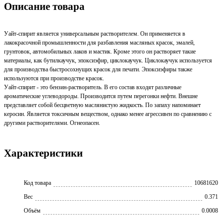
Описание товара
Уайт-спирит является универсальным растворителем. Он применяется в
лакокрасочной промышленности для разбавления масляных красок, эмалей,
грунтовок, автомобильных лаков и мастик. Кроме этого он растворяет такие
материалы, как бутилкаучук, эпоксиэфир, циклокаучук. Циклокаучук используется
для производства быстросохнущих красок для печати. Эпоксиэфиры также
используются при производстве красок.
Уайт-спирит - это бензин-растворитель. В его состав входят различные
ароматические углеводороды. Производится путем перегонки нефти. Внешне
представляет собой бесцветную маслянистую жидкость. По запаху напоминает
керосин. Является токсичным веществом, однако менее агрессивен по сравнению с
другими растворителями. Огнеопасен.
Характеристики
Код товара
10681620
Вес
0.371
Объём
0.0008