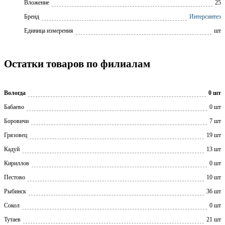
Вложение
25
Бренд
Интерсинтез
Единица измерения
шт
Остатки товаров по филиалам
Вологда
0 шт
Бабаево
0 шт
Боровичи
7 шт
Грязовец
19 шт
Кадуй
13 шт
Кириллов
0 шт
Пестово
10 шт
Рыбинск
36 шт
Сокол
0 шт
Тутаев
21 шт