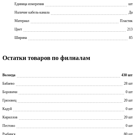
Единица измерения
шт
Наличие кабель-канала
Да
Материал
Пластик
Цвет
213
Ширина
85
Остатки товаров по филиалам
Вологда
430 шт
Бабаево
28 шт
Боровичи
0 шт
Грязовец
20 шт
Кадуй
0 шт
Кириллов
20 шт
Пестово
0 шт
Рыбинск
80 шт