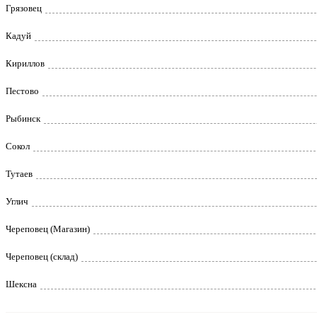
Грязовец
Кадуй
Кириллов
Пестово
Рыбинск
Сокол
Тутаев
Углич
Череповец (Магазин)
Череповец (склад)
Шексна