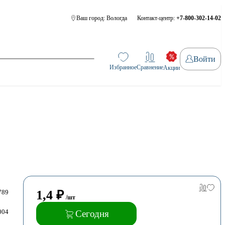
Ваш город:
Вологда
Контакт-центр:
+7-800-302-14-02
Войти
Избранное
Сравнение
Акции
1,4
₽
789
/шт
004
Сегодня