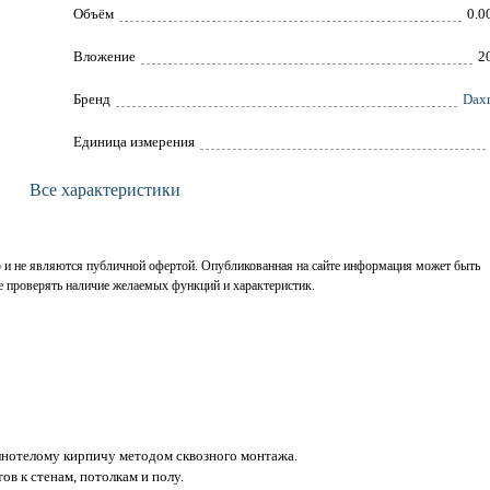
Объём
0.0
Вложение
2
Брeнд
Dax
Единица измерения
Все характеристики
р и не являются публичной офертой. Опубликованная на сайте информация может быть
е проверять наличие желаемых функций и характеристик.
олнотелому кирпичу методом сквозного монтажа.
ов к стенам, потолкам и полу.