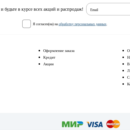
 будьте в курсе всех акций и распродаж!
Email
я согласен(на) на
обработку персональных данных
.
Оформление заказа
О
Кредит
Н
Акции
В
Л
С
К