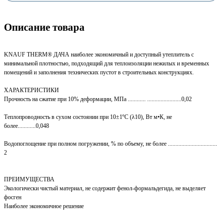
Описание товара
KNAUF THERM® ДАЧА наиболее экономичный и доступный утеплитель с
минимальной плотностью, подходящий для теплоизоляции нежилых и временных
помещений и заполнения технических пустот в строительных конструкциях.
ХАРАКТЕРИСТИКИ
Прочность на сжатие при 10% деформации, МПа ............ .......................0,02
Теплопроводность в сухом состоянии при 10±1ºС (λ10), Вт м•К, не
более............0,048
Водопоглощение при полном погружении, % по объему, не более .................................
2
ПРЕИМУЩЕСТВА
Экологически чистый материал, не содержит фенол-формальдегида, не выделяет
фосген
Наиболее экономичное решение