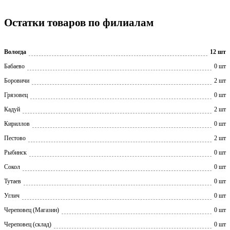
Остатки товаров по филиалам
Вологда
12 шт
Бабаево
0 шт
Боровичи
2 шт
Грязовец
0 шт
Кадуй
2 шт
Кириллов
0 шт
Пестово
2 шт
Рыбинск
0 шт
Сокол
0 шт
Тутаев
0 шт
Углич
0 шт
Череповец (Магазин)
0 шт
Череповец (склад)
0 шт