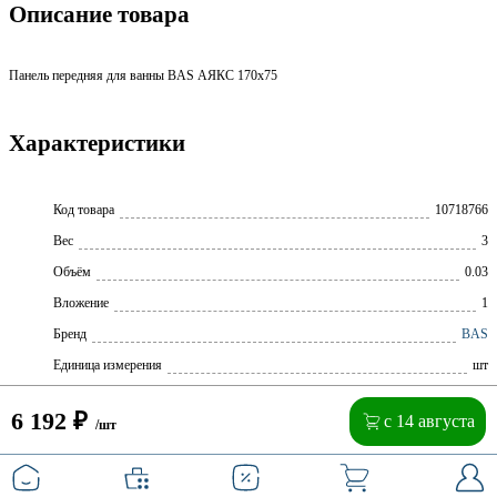
Описание товара
Панель передняя для ванны BAS АЯКС 170х75
Характеристики
Код товара
10718766
Вес
3
Объём
0.03
Вложение
1
Бренд
BAS
Единица измерения
шт
6 192
₽
с 14 августа
/шт