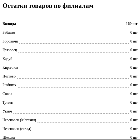
Остатки товаров по филиалам
Вологда
160 шт
Бабаево
0 шт
Боровичи
0 шт
Грязовец
0 шт
Кадуй
0 шт
Кириллов
0 шт
Пестово
0 шт
Рыбинск
0 шт
Сокол
0 шт
Тутаев
0 шт
Углич
0 шт
Череповец (Магазин)
0 шт
Череповец (склад)
0 шт
Шексна
0 шт