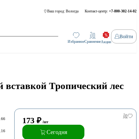
Ваш город:
Вологда
Контакт-центр:
+7-800-302-14-02
Войти
Избранное
Сравнение
Акции
ой вставкой Тропический лес
173
₽
166
/шт
.16
Сегодня