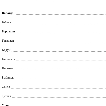
Вологда
Бабаево
Боровичи
Грязовец
Кадуй
Кириллов
Пестово
Рыбинск
Сокол
Тутаев
Углич