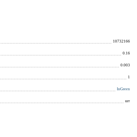
10732166
0.16
0.003
1
InGreen
шт