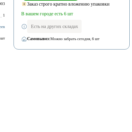
Заказ строго кратно вложению упаковки
003
В вашем городе есть 6 шт
1
Есть на других складах
een
шт
Самовывоз:
Можно забрать сегодня
, 6 шт