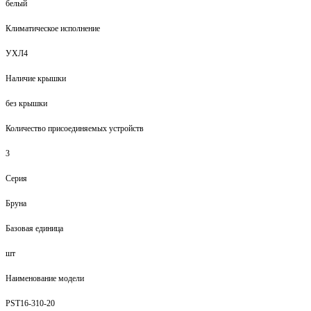
белый
Климатическое исполнение
УХЛ4
Наличие крышки
без крышки
Количество присоединяемых устройств
3
Серия
Бруна
Базовая единица
шт
Наименование модели
PST16-310-20