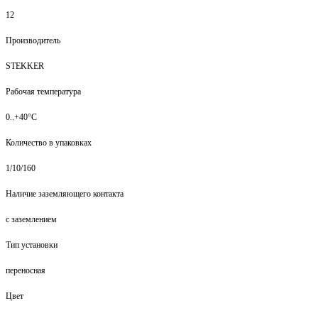
12
Производитель
STEKKER
Рабочая температура
0..+40°C
Количество в упаковках
1/10/160
Наличие заземляющего контакта
с заземлением
Тип установки
переносная
Цвет