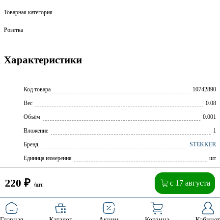
Товарная категория
Розетка
Характеристики
Код товара
10742890
Вес
0.08
Объём
0.001
Вложение
1
Бренд
STEKKER
Единица измерения
шт
220
₽
с 17 августа
/шт
Главная
Каталог
Акции
Корзина
Кабинет