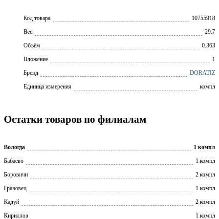
Код товара
10755918
Вес
29.7
Объём
0.363
Вложение
1
Бренд
DORATIZ
Единица измерения
компл
Остатки товаров по филиалам
Вологда
1 компл
Бабаево
1 компл
Боровичи
2 компл
Грязовец
1 компл
Кадуй
2 компл
Кириллов
1 компл