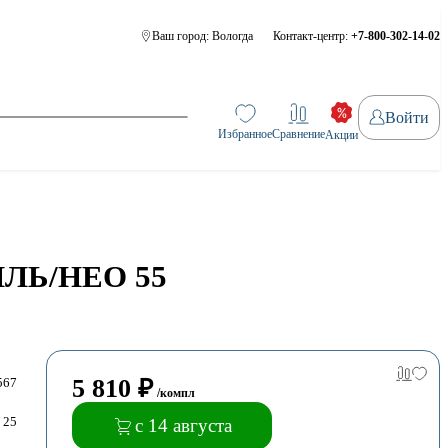
Ваш город:
Вологда
Контакт-центр:
+7-800-302-14-02
Войти
Избранное
Сравнение
Акции
ИЛЬ/НЕО 55
5 810
₽
567
/компл
25
с 14 августа