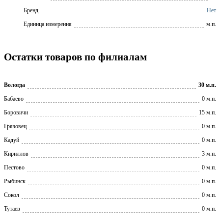
Бренд
Нет
Единица измерения
м.п.
Остатки товаров по филиалам
Вологда
30 м.п.
Бабаево
0 м.п.
Боровичи
15 м.п.
Грязовец
0 м.п.
Кадуй
0 м.п.
Кириллов
3 м.п.
Пестово
0 м.п.
Рыбинск
0 м.п.
Сокол
0 м.п.
Тутаев
0 м.п.