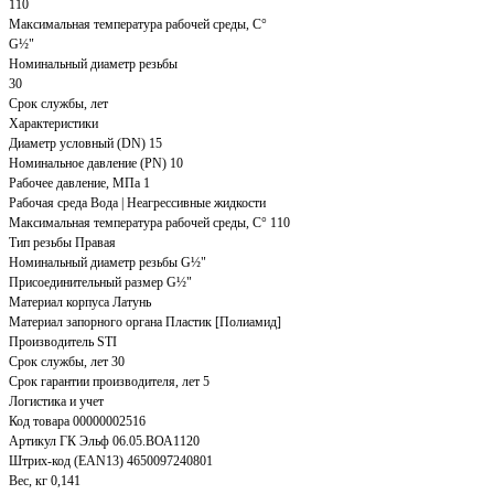
110
Максимальная температура рабочей среды, С°
G½"
Номинальный диаметр резьбы
30
Срок службы, лет
Характеристики
Диаметр условный (DN) 15
Номинальное давление (PN) 10
Рабочее давление, МПа 1
Рабочая среда Вода | Неагрессивные жидкости
Максимальная температура рабочей среды, С° 110
Тип резьбы Правая
Номинальный диаметр резьбы G½"
Присоединительный размер G½"
Материал корпуса Латунь
Материал запорного органа Пластик [Полиамид]
Производитель STI
Срок службы, лет 30
Срок гарантии производителя, лет 5
Логистика и учет
Код товара 00000002516
Артикул ГК Эльф 06.05.ВОА1120
Штрих-код (EAN13) 4650097240801
Вес, кг 0,141