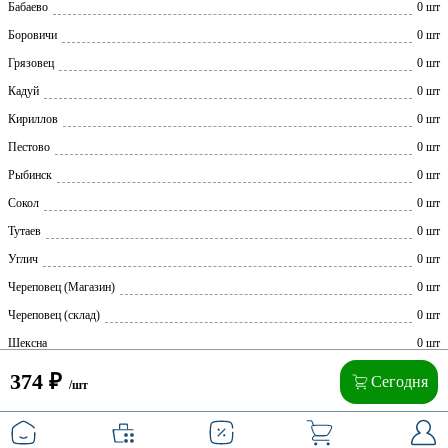
Бабаево
0 шт
Боровичи
0 шт
Грязовец
0 шт
Кадуй
0 шт
Кириллов
0 шт
Пестово
0 шт
Рыбинск
0 шт
Сокол
0 шт
Тутаев
0 шт
Углич
0 шт
Череповец (Магазин)
0 шт
Череповец (склад)
0 шт
Шексна
0 шт
374
₽
Сегодня
/шт