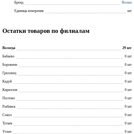
Бренд
Волма
Единица измерения
шт
Остатки товаров по филиалам
Вологда
29 шт
Бабаево
0 шт
Боровичи
0 шт
Грязовец
0 шт
Кадуй
0 шт
Кириллов
0 шт
Пестово
0 шт
Рыбинск
0 шт
Сокол
0 шт
Тутаев
0 шт
Углич
0 шт