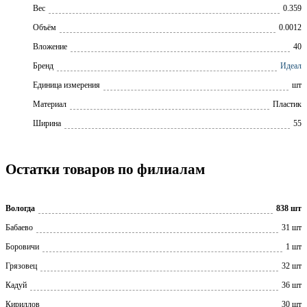
Вес
0.359
Объём
0.0012
Вложение
40
Бренд
Идеал
Единица измерения
шт
Материал
Пластик
Ширина
55
Остатки товаров по филиалам
Вологда
838 шт
Бабаево
31 шт
Боровичи
1 шт
Грязовец
32 шт
Кадуй
36 шт
Кириллов
30 шт