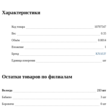
Характеристики
Код товара
10797547
Вес
0.35
Объём
0.0014
Вложение
1
Бренд
KNAUF
Единица измерения
шт
Остатки товаров по филиалам
Вологда
213 шт
Бабаево
3 шт
Боровичи
0 шт