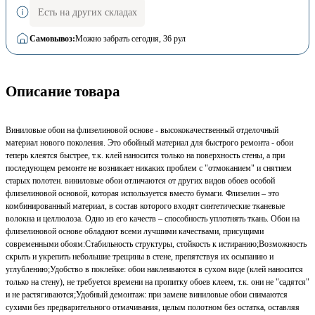
Есть на других складах
Самовывоз:
Можно забрать сегодня
, 36 рул
Описание товара
Виниловые обои на флизелиновой основе - высококачественный отделочный
материал нового поколения. Это обойный материал для быстрого ремонта - обои
теперь клеятся быстрее, т.к. клей наносится только на поверхность стены, а при
последующем ремонте не возникает никаких проблем с "отмоканием" и снятием
старых полотен. виниловые обои отличаются от других видов обоев особой
флизелиновой основой, которая используется вместо бумаги. Флизелин – это
комбинированный материал, в состав которого входят синтетические тканевые
волокна и целлюлоза. Одно из его качеств – способность уплотнять ткань. Обои на
флизелиновой основе обладают всеми лучшими качествами, присущими
современными обоям:Стабильность структуры, стойкость к истиранию;Возможность
скрыть и укрепить небольшие трещины в стене, препятствуя их осыпанию и
углублению;Удобство в поклейке: обои наклеиваются в сухом виде (клей наносится
только на стену), не требуется времени на пропитку обоев клеем, т.к. они не "садятся"
и не растягиваются;Удобный демонтаж: при замене виниловые обои снимаются
сухими без предварительного отмачивания, целым полотном без остатка, оставляя