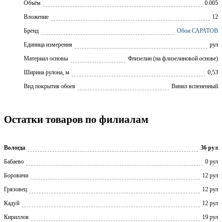
Объём
0.005
Вложение
12
Бренд
Обои САРАТОВ
Единица измерения
рул
Материал основы
Флизелин (на флизелиновой основе)
Ширина рулона, м
0,53
Вид покрытия обоев
Винил вспененный
Остатки товаров по филиалам
Вологда
36 рул
Бабаево
0 рул
Боровичи
12 рул
Грязовец
12 рул
Кадуй
12 рул
Кириллов
19 рул