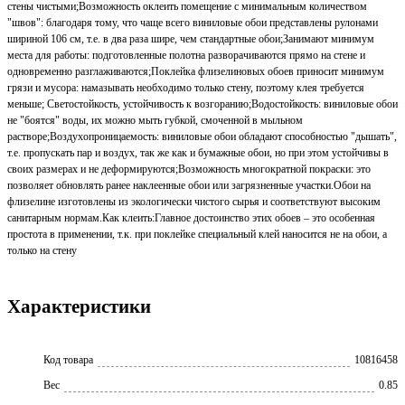
стены чистыми;Возможность оклеить помещение с минимальным количеством
"швов": благодаря тому, что чаще всего виниловые обои представлены рулонами
шириной 106 см, т.е. в два раза шире, чем стандартные обои;Занимают минимум
места для работы: подготовленные полотна разворачиваются прямо на стене и
одновременно разглаживаются;Поклейка флизелиновых обоев приносит минимум
грязи и мусора: намазывать необходимо только стену, поэтому клея требуется
меньше; Светостойкость, устойчивость к возгоранию;Водостойкость: виниловые обои
не "боятся" воды, их можно мыть губкой, смоченной в мыльном
растворе;Воздухопроницаемость: виниловые обои обладают способностью "дышать",
т.е. пропускать пар и воздух, так же как и бумажные обои, но при этом устойчивы в
своих размерах и не деформируются;Возможность многократной покраски: это
позволяет обновлять ранее наклеенные обои или загрязненные участки.Обои на
флизелине изготовлены из экологически чистого сырья и соответствуют высоким
санитарным нормам.Как клеить:Главное достоинство этих обоев – это особенная
простота в применении, т.к. при поклейке специальный клей наносится не на обои, а
только на стену
Характеристики
Код товара
10816458
Вес
0.85