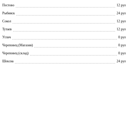
Пестово
12 рул
Рыбинск
24 рул
Сокол
12 рул
Тутаев
12 рул
Углич
0 рул
Череповец (Магазин)
0 рул
Череповец (склад)
0 рул
Шексна
24 рул