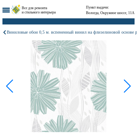
Пункт выдачи:
Все для ремонта
и стильного интерьера
Вологда, Окружное шоссе, 11А
Виниловые обои 0,5 м. вспененный винил на флизелиновой основе 