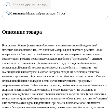
Есть на других складах
Самовывоз:
Можно забрать сегодня
, 71 рул
Описание товара
Виниловые обои на флизелиновой основе - высококачественный отделочный
материал нового поколения. Это обойный материал для быстрого ремонта - обои
теперь клеятся быстрее, т.к. клей наносится только на поверхность стены, а при
последующем ремонте не возникает никаких проблем с "отмоканием" и снятием
старых полотен. виниловые обои отличаются от других видов обоев особой
флизелиновой основой, которая используется вместо бумаги. Флизелин – это
комбинированный материал, в состав которого входят синтетические тканевые
волокна и целлюлоза. Одно из его качеств – способность уплотнять ткань. Обои на
флизелиновой основе обладают всеми лучшими качествами, присущими
современными обоям:Стабильность структуры, стойкость к истиранию;Возможность
скрыть и укрепить небольшие трещины в стене, препятствуя их осыпанию и
углублению;Удобство в поклейке: обои наклеиваются в сухом виде (клей наносится
только на стену), не требуется времени на пропитку обоев клеем, т.к. они не "садятся"
и не растягиваются;Удобный демонтаж: при замене виниловые обои снимаются
сухими без предварительного отмачивания, целым полотном без остатка, оставляя