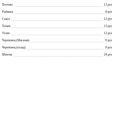
Пестово
12 рул
Рыбинск
8 рул
Сокол
12 рул
Тутаев
12 рул
Углич
12 рул
Череповец (Магазин)
0 рул
Череповец (склад)
0 рул
Шексна
24 рул