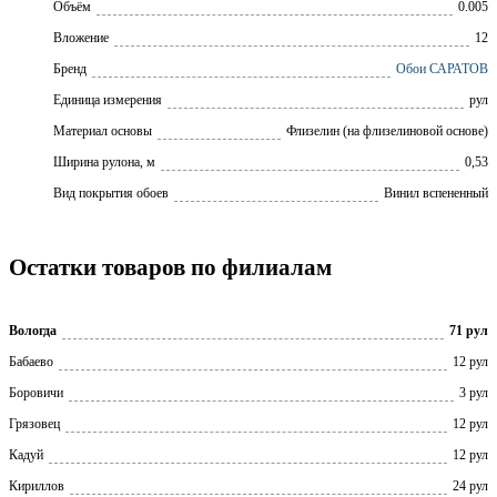
Объём
0.005
Вложение
12
Бренд
Обои САРАТОВ
Единица измерения
рул
Материал основы
Флизелин (на флизелиновой основе)
Ширина рулона, м
0,53
Вид покрытия обоев
Винил вспененный
Остатки товаров по филиалам
Вологда
71 рул
Бабаево
12 рул
Боровичи
3 рул
Грязовец
12 рул
Кадуй
12 рул
Кириллов
24 рул