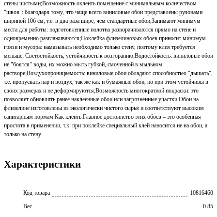
стены чистыми;Возможность оклеить помещение с минимальным количеством
"швов": благодаря тому, что чаще всего виниловые обои представлены рулонами
шириной 106 см, т.е. в два раза шире, чем стандартные обои;Занимают минимум
места для работы: подготовленные полотна разворачиваются прямо на стене и
одновременно разглаживаются;Поклейка флизелиновых обоев приносит минимум
грязи и мусора: намазывать необходимо только стену, поэтому клея требуется
меньше; Светостойкость, устойчивость к возгоранию;Водостойкость: виниловые обои
не "боятся" воды, их можно мыть губкой, смоченной в мыльном
растворе;Воздухопроницаемость: виниловые обои обладают способностью "дышать",
т.е. пропускать пар и воздух, так же как и бумажные обои, но при этом устойчивы в
своих размерах и не деформируются;Возможность многократной покраски: это
позволяет обновлять ранее наклеенные обои или загрязненные участки.Обои на
флизелине изготовлены из экологически чистого сырья и соответствуют высоким
санитарным нормам.Как клеить:Главное достоинство этих обоев – это особенная
простота в применении, т.к. при поклейке специальный клей наносится не на обои, а
только на стену
Характеристики
Код товара
10816460
Вес
0.85