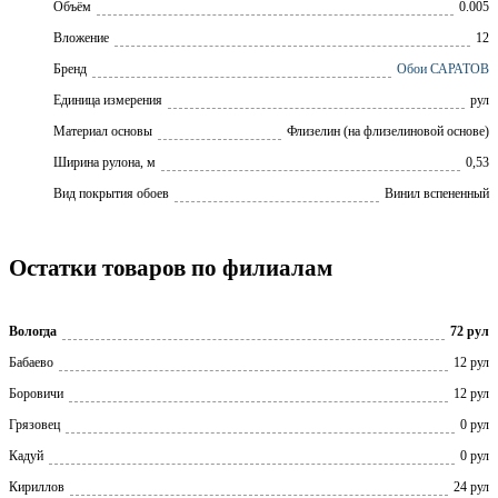
Объём
0.005
Вложение
12
Бренд
Обои САРАТОВ
Единица измерения
рул
Материал основы
Флизелин (на флизелиновой основе)
Ширина рулона, м
0,53
Вид покрытия обоев
Винил вспененный
Остатки товаров по филиалам
Вологда
72 рул
Бабаево
12 рул
Боровичи
12 рул
Грязовец
0 рул
Кадуй
0 рул
Кириллов
24 рул