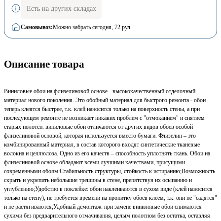
Есть на других складах
Самовывоз:
Можно забрать сегодня
, 72 рул
Описание товара
Виниловые обои на флизелиновой основе - высококачественный отделочный
материал нового поколения. Это обойный материал для быстрого ремонта - обои
теперь клеятся быстрее, т.к. клей наносится только на поверхность стены, а при
последующем ремонте не возникает никаких проблем с "отмоканием" и снятием
старых полотен. виниловые обои отличаются от других видов обоев особой
флизелиновой основой, которая используется вместо бумаги. Флизелин – это
комбинированный материал, в состав которого входят синтетические тканевые
волокна и целлюлоза. Одно из его качеств – способность уплотнять ткань. Обои на
флизелиновой основе обладают всеми лучшими качествами, присущими
современными обоям:Стабильность структуры, стойкость к истиранию;Возможность
скрыть и укрепить небольшие трещины в стене, препятствуя их осыпанию и
углублению;Удобство в поклейке: обои наклеиваются в сухом виде (клей наносится
только на стену), не требуется времени на пропитку обоев клеем, т.к. они не "садятся"
и не растягиваются;Удобный демонтаж: при замене виниловые обои снимаются
сухими без предварительного отмачивания, целым полотном без остатка, оставляя