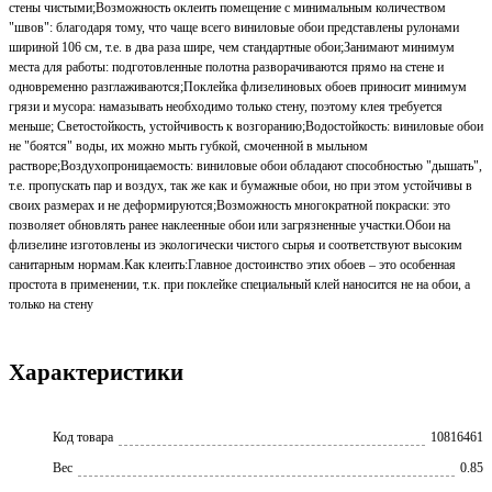
стены чистыми;Возможность оклеить помещение с минимальным количеством
"швов": благодаря тому, что чаще всего виниловые обои представлены рулонами
шириной 106 см, т.е. в два раза шире, чем стандартные обои;Занимают минимум
места для работы: подготовленные полотна разворачиваются прямо на стене и
одновременно разглаживаются;Поклейка флизелиновых обоев приносит минимум
грязи и мусора: намазывать необходимо только стену, поэтому клея требуется
меньше; Светостойкость, устойчивость к возгоранию;Водостойкость: виниловые обои
не "боятся" воды, их можно мыть губкой, смоченной в мыльном
растворе;Воздухопроницаемость: виниловые обои обладают способностью "дышать",
т.е. пропускать пар и воздух, так же как и бумажные обои, но при этом устойчивы в
своих размерах и не деформируются;Возможность многократной покраски: это
позволяет обновлять ранее наклеенные обои или загрязненные участки.Обои на
флизелине изготовлены из экологически чистого сырья и соответствуют высоким
санитарным нормам.Как клеить:Главное достоинство этих обоев – это особенная
простота в применении, т.к. при поклейке специальный клей наносится не на обои, а
только на стену
Характеристики
Код товара
10816461
Вес
0.85