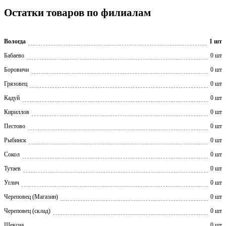
Остатки товаров по филиалам
Вологда
1 шт
Бабаево
0 шт
Боровичи
0 шт
Грязовец
0 шт
Кадуй
0 шт
Кириллов
0 шт
Пестово
0 шт
Рыбинск
0 шт
Сокол
0 шт
Тутаев
0 шт
Углич
0 шт
Череповец (Магазин)
0 шт
Череповец (склад)
0 шт
Шексна
0 шт