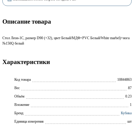
Описание товара
Стол Леон-1С, размер D90 (+32), цвет Белый/МДФ+PVC Белый/White marbel)+нога
№150Q белый
Характеристики
Код товара
10844863
Вес
87
Объём
0.23
Вложение
1
Бренд
Кубика
Единица измерения
шт