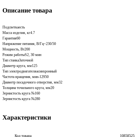
Описание товара
Подсветкаесть
Масса изделия, кг4.7
Гарантия60
Напряжение питания, В/Гц~230/50
Мощность, Вт200
Режим работыS2, 30 мин
Тип станкаЗаточной
Диаметр круга, мм125
Тип электродвигателяасинхронный
Частота вращения, мин-12950
Диаметр посадочного отверстия, мм32
Толщина точильного круга, мм20
Зернистость круга №160
Зернистость круга №280
Характеристики
Код товара
10858525