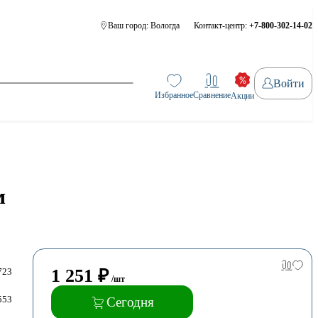
Ваш город:
Вологда
Контакт-центр:
+7-800-302-14-02
Войти
Избранное
Сравнение
Акции
м
1 251
₽
723
/шт
553
Сегодня