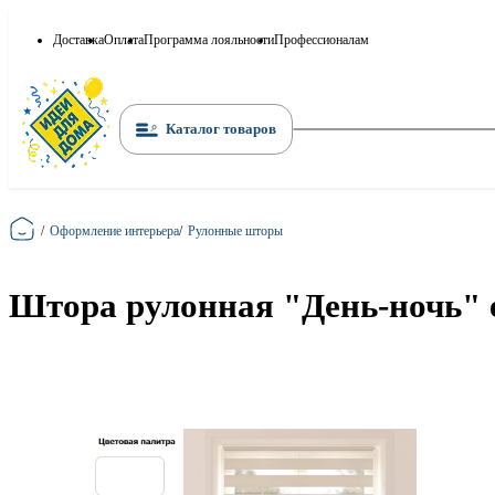
Доставка
Оплата
Программа лояльности
Профессионалам
Каталог товаров
Главная
/
Оформление интерьера
/
Рулонные шторы
Штора рулонная "День-ночь" e