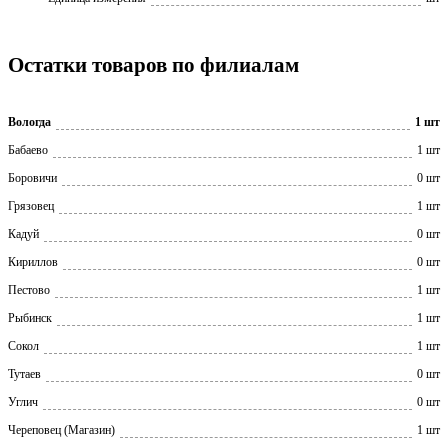
Остатки товаров по филиалам
Вологда
1 шт
Бабаево
1 шт
Боровичи
0 шт
Грязовец
1 шт
Кадуй
0 шт
Кириллов
0 шт
Пестово
1 шт
Рыбинск
1 шт
Сокол
1 шт
Тутаев
0 шт
Углич
0 шт
Череповец (Магазин)
1 шт