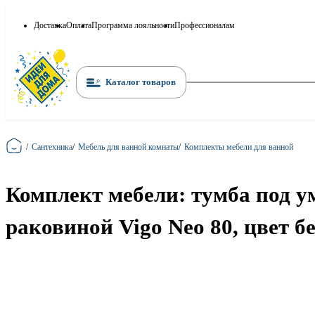
Доставка
Оплата
Программа лояльности
Профессионалам
Каталог товаров
Главная
/
Сантехника
/
Мебель для ванной комнаты
/
Комплекты мебели для ванной
Комплект мебели: тумба под у
раковиной Vigo Neo 80, цвет б