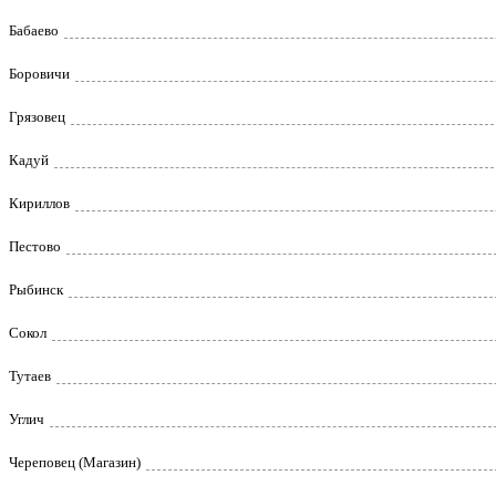
Бабаево
Боровичи
Грязовец
Кадуй
Кириллов
Пестово
Рыбинск
Сокол
Тутаев
Углич
Череповец (Магазин)