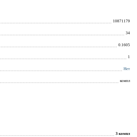
10871179
34
0.1605
1
Нет
компл
3 компл