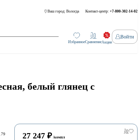
Ваш город:
Вологда
Контакт-центр:
+7-800-302-14-02
Войти
Избранное
Сравнение
Акции
сная, белый глянец с
27 247
₽
179
/компл