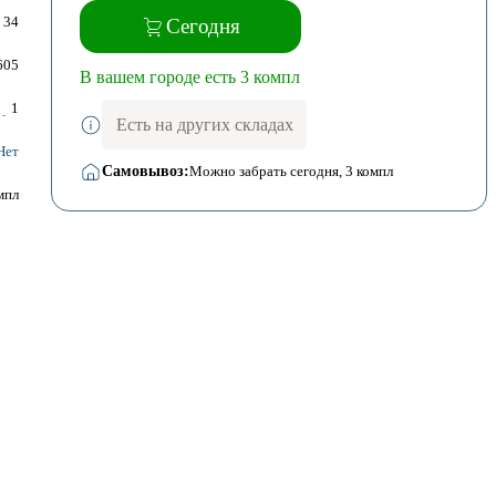
34
Сегодня
605
В вашем городе есть 3 компл
1
Есть на других складах
Нет
Самовывоз:
Можно забрать сегодня
, 3 компл
мпл