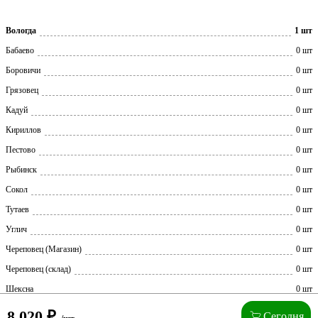
Вологда
1 шт
Бабаево
0 шт
Боровичи
0 шт
Грязовец
0 шт
Кадуй
0 шт
Кириллов
0 шт
Пестово
0 шт
Рыбинск
0 шт
Сокол
0 шт
Тутаев
0 шт
Углич
0 шт
Череповец (Магазин)
0 шт
Череповец (склад)
0 шт
Шексна
0 шт
8 020
₽
Сегодня