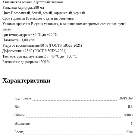
Химическая основа Ацетатный силикон
Упаковка Картридж 280 мл
Цвет Прозрачный, белый, серый, коричневый, черный.
Срок годности 18 месяцев с даты изготовления
Условия хранения В сухих условиях, в защищенном от прямых солнечных лучей
месте
при температуре от +5 °C до +25 °C.
Плотность ~1,00 кг/л
Упругое восстановление 90 % (ГОСТ Р 59523-2021)
Деформация ±25 % (ГОСТ Р 59523-2021)
Температура эксплуатации От −40 °C до +100 °C
Растяжение до разрыва ~500 %
Характеристики
Код товара
10919169
Вес
0.3
Объём
0.0003
Вложение
1
Бренд
Sika