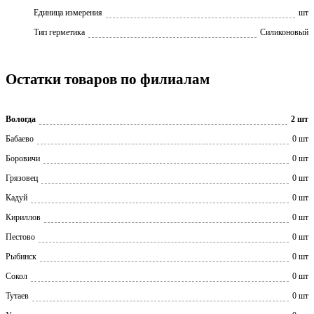
Единица измерения
шт
Тип герметика
Силиконовый
Остатки товаров по филиалам
Вологда
2 шт
Бабаево
0 шт
Боровичи
0 шт
Грязовец
0 шт
Кадуй
0 шт
Кириллов
0 шт
Пестово
0 шт
Рыбинск
0 шт
Сокол
0 шт
Тутаев
0 шт