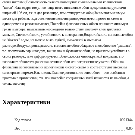
стены чистыми;Возможность оклеить помещение с минимальным количеством
"швов": благодаря тому, что чаще всего виниловые обои представлены рулонами
шириной 106 см, т.е. в два раза шире, чем стандартные обои;Занимают минимум
места для работы: подготовленные полотна разворачиваются прямо на стене и
одновременно разглаживаются;Поклейка флизелиновых обоев приносит минимум
грязи и мусора: намазывать необходимо только стену, поэтому клея требуется
меньше; Светостойкость, устойчивость к возгоранию;Водостойкость: виниловые обои
не "боятся" воды, их можно мыть губкой, смоченной в мыльном
растворе;Воздухопроницаемость: виниловые обои обладают способностью "дышать",
т.е. пропускать пар и воздух, так же как и бумажные обои, но при этом устойчивы в
своих размерах и не деформируются;Возможность многократной покраски: это
позволяет обновлять ранее наклеенные обои или загрязненные участки.Обои на
флизелине изготовлены из экологически чистого сырья и соответствуют высоким
санитарным нормам.Как клеить:Главное достоинство этих обоев – это особенная
простота в применении, т.к. при поклейке специальный клей наносится не на обои, а
только на стену
Характеристики
Код товара
10921344
Вес
0.85