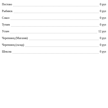
Пестово
0 рул
Рыбинск
0 рул
Сокол
0 рул
Тутаев
0 рул
Углич
12 рул
Череповец (Магазин)
0 рул
Череповец (склад)
0 рул
Шексна
0 рул