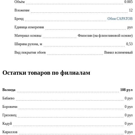
Объём
0.005
Вложение
12
Бренд
Обои САРАТОВ
Единица измерения
рул
Материал основы
Флизелин (на флизелиновой основе)
Ширина рулона, м
0,53
Вид покрытия обоев
Винил вспененный
Остатки товаров по филиалам
Вологда
108 рул
Бабаево
0 рул
Боровичи
0 рул
Грязовец
0 рул
Кадуй
0 рул
Кириллов
0 рул