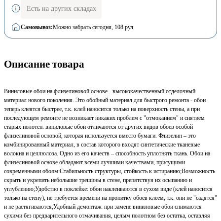
Есть на других складах
Самовывоз:
Можно забрать сегодня
, 108 рул
Описание товара
Виниловые обои на флизелиновой основе - высококачественный отделочный
материал нового поколения. Это обойный материал для быстрого ремонта - обои
теперь клеятся быстрее, т.к. клей наносится только на поверхность стены, а при
последующем ремонте не возникает никаких проблем с "отмоканием" и снятием
старых полотен. виниловые обои отличаются от других видов обоев особой
флизелиновой основой, которая используется вместо бумаги. Флизелин – это
комбинированный материал, в состав которого входят синтетические тканевые
волокна и целлюлоза. Одно из его качеств – способность уплотнять ткань. Обои на
флизелиновой основе обладают всеми лучшими качествами, присущими
современными обоям:Стабильность структуры, стойкость к истиранию;Возможность
скрыть и укрепить небольшие трещины в стене, препятствуя их осыпанию и
углублению;Удобство в поклейке: обои наклеиваются в сухом виде (клей наносится
только на стену), не требуется времени на пропитку обоев клеем, т.к. они не "садятся"
и не растягиваются;Удобный демонтаж: при замене виниловые обои снимаются
сухими без предварительного отмачивания, целым полотном без остатка, оставляя