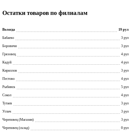
Остатки товаров по филиалам
Вологда
19 рул
Бабаево
3 рул
Боровичи
3 рул
Грязовец
4 рул
Кадуй
4 рул
Кириллов
3 рул
Пестово
4 рул
Рыбинск
5 рул
Сокол
4 рул
Тутаев
3 рул
Углич
3 рул
Череповец (Магазин)
3 рул
Череповец (склад)
0 рул