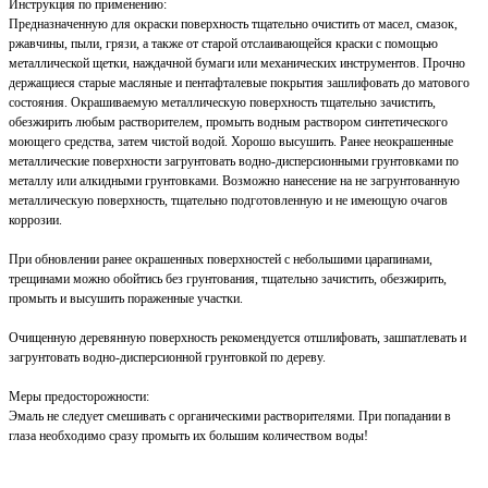
Инструкция по применению:
Предназначенную для окраски поверхность тщательно очистить от масел, смазок,
ржавчины, пыли, грязи, а также от старой отслаивающейся краски с помощью
металлической щетки, наждачной бумаги или механических инструментов. Прочно
держащиеся старые масляные и пентафталевые покрытия зашлифовать до матового
состояния. Окрашиваемую металлическую поверхность тщательно зачистить,
обезжирить любым растворителем, промыть водным раствором синтетического
моющего средства, затем чистой водой. Хорошо высушить. Ранее неокрашенные
металлические поверхности загрунтовать водно-дисперсионными грунтовками по
металлу или алкидными грунтовками. Возможно нанесение на не загрунтованную
металлическую поверхность, тщательно подготовленную и не имеющую очагов
коррозии.
При обновлении ранее окрашенных поверхностей с небольшими царапинами,
трещинами можно обойтись без грунтования, тщательно зачистить, обезжирить,
промыть и высушить пораженные участки.
Очищенную деревянную поверхность рекомендуется отшлифовать, зашпатлевать и
загрунтовать водно-дисперсионной грунтовкой по дереву.
Меры предосторожности:
Эмаль не следует смешивать с органическими растворителями. При попадании в
глаза необходимо сразу промыть их большим количеством воды!