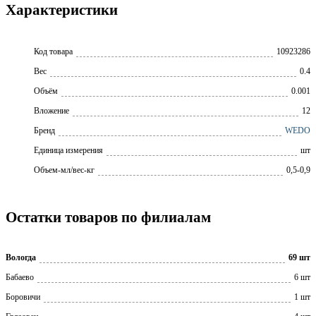
Характеристики
Код товара
10923286
Вес
0.4
Объём
0.001
Вложение
12
Бренд
WEDO
Единица измерения
шт
Объем-мл/вес-кг
0,5-0,9
Остатки товаров по филиалам
Вологда
69 шт
Бабаево
6 шт
Боровичи
1 шт