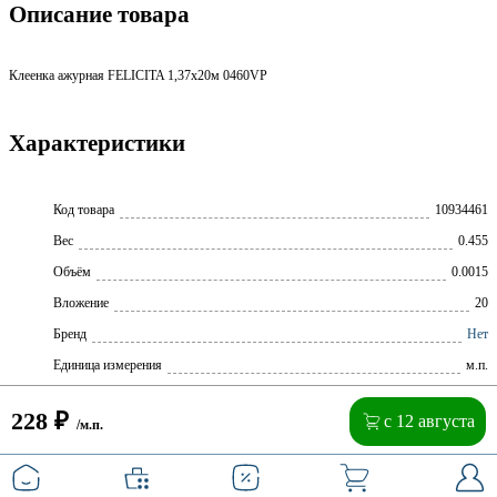
Описание товара
Клеенка ажурная FELICITA 1,37х20м 0460VP
Характеристики
Код товара
10934461
Вес
0.455
Объём
0.0015
Вложение
20
Бренд
Нет
Единица измерения
м.п.
228
₽
с 12 августа
/м.п.