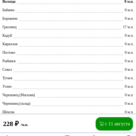
Вологда
0 м.п.
Бабаево
0 м.п.
Боровичи
0 м.п.
Грязовец
17 м.п.
Кадуй
0 м.п.
Кириллов
0 м.п.
Пестово
0 м.п.
Рыбинск
0 м.п.
Сокол
0 м.п.
Тутаев
0 м.п.
Углич
0 м.п.
Череповец (Магазин)
0 м.п.
Череповец (склад)
0 м.п.
Шексна
0 м.п.
228
₽
с 11 августа
/м.п.