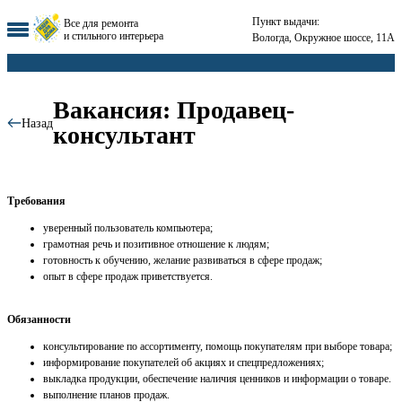
Пункт выдачи:
Все для ремонта
и стильного интерьера
Вологда, Окружное шоссе, 11А
Вакансия: Продавец-
Назад
консультант
Требования
уверенный пользователь компьютера;
грамотная речь и позитивное отношение к людям;
готовность к обучению, желание развиваться в сфере продаж;
опыт в сфере продаж приветствуется.
Обязанности
кoнсультирoвaниe по ассоpтимeнту, помощь покупателям при выборе товара;
информирование покупателей об акциях и спецпредложениях;
выкладка продукции, обecпечeниe наличия ценников и инфоpмации о товаре.
выполнение планов продаж.