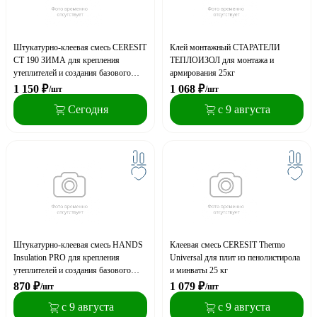
Штукатурно-клеевая смесь CERESIT
Клей монтажный СТАРАТЕЛИ
СТ 190 ЗИМА для крепления
ТЕПЛОИЗОЛ для монтажа и
утеплителей и создания базового
армирования 25кг
слоя 25 кг
1 150
₽
1 068
₽
/шт
/шт
Сегодня
с 9 августа
Штукатурно-клеевая смесь HANDS
Клеевая смесь CERESIT Thermo
Insulation PRO для крепления
Universal для плит из пенолистирола
утеплителей и создания базового
и минваты 25 кг
слоя 25 кг
870
₽
1 079
₽
/шт
/шт
с 9 августа
с 9 августа