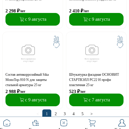
2 298
₽
2 410
₽
/шт
/шт
с 9 августа
с 9 августа
Состав антикоррозийный Sika
Штукатурка фасадная ОСНОВИТ
MonoTop-910 N для защиты
СТАРТВЭЛЛ PC22 H профи
стальной арматуры 25 кг
пластичная 25 кг
2 988
₽
523
₽
/шт
/шт
с 9 августа
с 7 августа
<
1
2
3
4
5
>