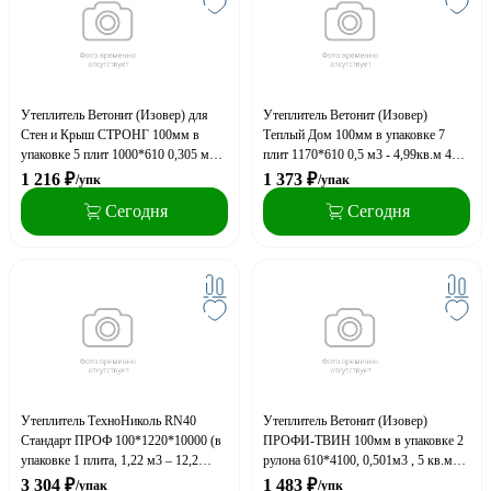
Утеплитель Ветонит (Изовер) для
Утеплитель Ветонит (Изовер)
Стен и Крыш СТРОНГ 100мм в
Теплый Дом 100мм в упаковке 7
упаковке 5 плит 1000*610 0,305 м3 -
плит 1170*610 0,5 м3 - 4,99кв.м 40
3,05кв.м 40 упак на паллете (A)
упак на паллете (A)
1 216
₽
1 373
₽
/упк
/упак
Сегодня
Сегодня
Утеплитель ТехноНиколь RN40
Утеплитель Ветонит (Изовер)
Стандарт ПРОФ 100*1220*10000 (в
ПРОФИ-ТВИН 100мм в упаковке 2
упаковке 1 плита, 1,22 м3 – 12,2
рулона 610*4100, 0,501м3 , 5 кв.м
кв.м), 24 рулона на поддоне
(0.11 М3 - транспортный объём ) 42
3 304
₽
1 483
₽
/упак
/упк