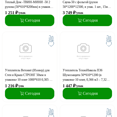
Теплый Дом -ТВИН-МИНИ -50 2
Сауна-50 с фольгой (рулон
рулона (50*610*8200мм) в упаковке
50*1200*12500, в упак. 1 шт., 15м2,
10м2, 0,5 м3, 50 уп. на поддоне (A)
0,75м3) (0,18 м3 - трасп. объём) 30
1 251
₽
3 749
₽
/упак
/упак
упак. на паллете (A)
Сегодня
Сегодня
Утеплитель Ветонит (Изовер) для
Утеплитель ТехноНиколь П36
Стен и Крыш СТРОНГ 50мм в
Шумозащита 50*610*1200 (в
упаковке 10 плит 1000*610 0,305 м3
упаковке 10 плит, 0,366 м3 – 7,32
- 6,1кв.м 40 упак на паллете (A)
кв.м), 40 упак на поддоне
1 216
₽
1 447
₽
/упк
/упак
Сегодня
Сегодня