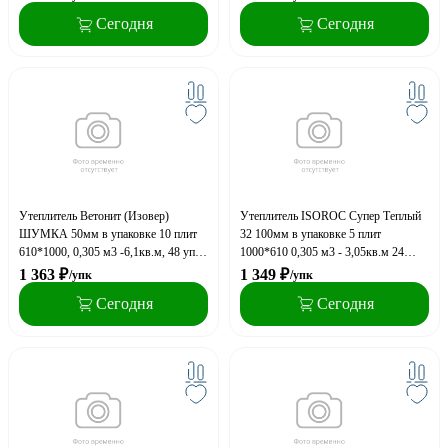
упак. на паллете (A)
Сегодня
Сегодня
Утеплитель Ветонит (Изовер)
Утеплитель ISOROC Супер Теплый
ШУМКА 50мм в упаковке 10 плит
32 100мм в упаковке 5 плит
610*1000, 0,305 м3 -6,1кв.м, 48 уп.
1000*610 0,305 м3 - 3,05кв.м 24
на поддоне (А)
упак на паллете (A)
1 363
₽
1 349
₽
/упк
/упк
Сегодня
Сегодня