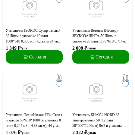
Утеплитель ISOROC Супер Теплый
Утеплитель Ветонит (Изовер)
32 50мм в упаковке 10 плит
ЗВУКОЗАЩИТА-50 50мм в
1000*610 0,305 м3 - 6,1кв.м 24 упак
упаковке 20 плит 1170*610 0,714м3 -
на паллете (A)
14,27кв.м (0,14 м3 - транспортный
1 349
₽
2 009
₽
/упк
/упак
объём) 24 упак. на паллете (A)
Сегодня
Сегодня
Утеплитель ТехноНиколь П34 Стены
Утеплитель КНАУФ NORD 33
и крыши 50*610*1000 (в упаковке 8
универсальный 50 (12 плит
плит, 0,244 м3 – 4,88 кв.м), 44 упак
50*600*1250мм) 9м2 в упаковке
на поддоне
0,45 м3, 24 уп. на поддоне
1 076
₽
2 322
₽
/упак
/упак