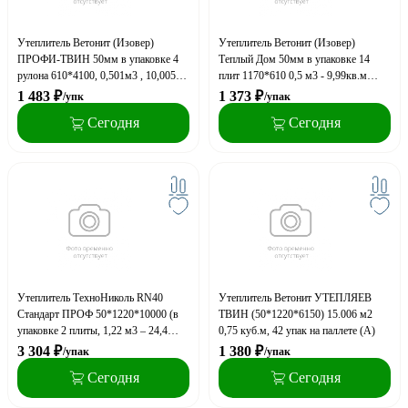
Утеплитель Ветонит (Изовер)
Утеплитель Ветонит (Изовер)
ПРОФИ-ТВИН 50мм в упаковке 4
Теплый Дом 50мм в упаковке 14
рулона 610*4100, 0,501м3 , 10,005
плит 1170*610 0,5 м3 - 9,99кв.м
кв.м (0.11 М3 - транспортный объём)
(0,12 м3 - траспортный объём) 40 уп.
1 483
₽
1 373
₽
/упк
/упак
42 упак. на паллете (A)
на паллете (A)
Сегодня
Сегодня
Утеплитель ТехноНиколь RN40
Утеплитель Ветонит УТЕПЛЯЕВ
Стандарт ПРОФ 50*1220*10000 (в
ТВИН (50*1220*6150) 15.006 м2
упаковке 2 плиты, 1,22 м3 – 24,4
0,75 куб.м, 42 упак на паллете (A)
кв.м), 24 рулона на поддоне
3 304
₽
1 380
₽
/упак
/упак
Сегодня
Сегодня