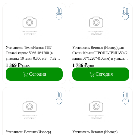
Утеплитель ТехноНиколь П37
Утеплитель Ветонит (Изовер) для
Теплый каркас 50*610*1200 (в
Стен и Крыш СТРОНГ-ТВИН-50 (2
упаковке 10 плит, 0,366 м3 – 7,32
плиты 50*1220*4100мм) в упаковке
кв.м), 40 упак на поддоне
10м2, 0,5м3 , 36 уп. на поддоне (A)
1 369
₽
1 786
₽
/упак
/упк
Сегодня
Сегодня
Утеплитель Ветонит (Изовер)
Утеплитель Ветонит (Изовер)