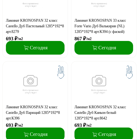
Ламинат KRONOSPAN 32 класс
Ламинат KRONOSPAN 33 класс
Castello Дуб Пастельный 1285*192*8
Forte Vario Дуб Валькирия (NL)
арт.8279
1285*192*8 арт.К394 (с фаской)
693
₽
867
₽
/м2
/м2
Сегодня
Сегодня
Ламинат KRONOSPAN 32 класс
Ламинат KRONOSPAN 32 класс
Castello Дуб Парящий 1285*192*8
Castello Дуб Каньон белый
арт.К396
1285*192*8 арт.8642
693
₽
693
₽
/м2
/м2
Сегодня
Сегодня