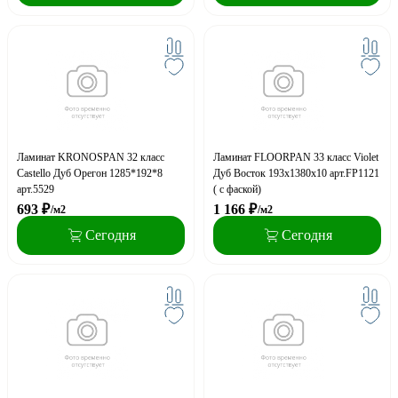
Ламинат KRONOSPAN 32 класс
Ламинат FLOORPAN 33 класс Violet
Castello Дуб Орегон 1285*192*8
Дуб Восток 193х1380х10 арт.FP1121
арт.5529
( с фаской)
693
₽
1 166
₽
/м2
/м2
Сегодня
Сегодня