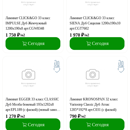
Ламинат CLICK&GO 33 класс
Ламинат CLICK&GO 33 класс
IMPULSE Дуб Жемчужный
SIENA Дуб Сицилия 1200х190х10
1200х190х8 арт.CGW8348
арт.CGT7602
1 750
₽
1 970
₽
/м2
/м2
Сегодня
Сегодня
Ламинат EGGER 33 класс CLASSIC
Ламинат KRONOSPAN 32 класс
Дуб Мелба бежевый 193х1292х8
Variostep Classic Дуб Атлас
арт.EPL189 (с фаской) (новый замок
1285*192*8 арт.C031 (с фаской)
CLIC it)
1 270
₽
790
₽
/м2
/м2
Сегодня
Сегодня