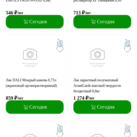
EMPILS PROFIWOOD 0,9кг
реставратор EP глянцевый 0,9л
546
₽
713
₽
/шт
/шт
Сегодня
Сегодня
Лак DALI Мокрый камень 0,75л
Лак паркетный полуматовый
(акриловый органорастворимый)
AvantGarde высокой твердости
бесцветный 0,8кг
859
₽
1 274
₽
/шт
/шт
Сегодня
Сегодня