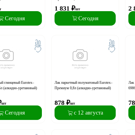
1 831
₽
2 
т
/шт
Сегодня
Сегодня
ый глянцевый Eurotex–
Лак паркетный полуматовый Eurotex–
Лак 
л (алкидно-уретановый)
Премиум 0,8л (алкидно-уретановый)
698
₽
878
₽
78
/шт
/шт
Сегодня
с 12 августа