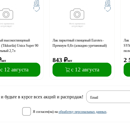
ый высокоглянцевый
Лак паркетный глянцевый Eurotex–
Лак
Tikkurila) Unica Super 90
Премиум 0,8л (алкидно-уретановый)
SYM
льный 2,7л
пол
₽
843
₽
2 
/шт
/шт
с 12 августа
с 12 августа
 будьте в курсе всех акций и распродаж!
Email
я согласен(на) на
обработку персональных данных
.