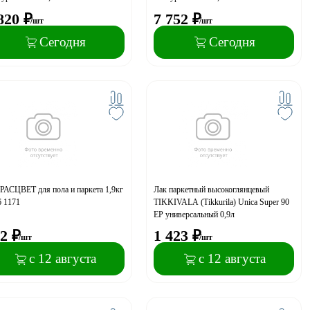
820
₽
7 752
₽
/шт
/шт
Сегодня
Сегодня
РАСЦВЕТ для пола и паркета 1,9кг
Лак паркетный высокоглянцевый
6 1171
TIKKIVALA (Tikkurila) Unica Super 90
EP универсальный 0,9л
2
₽
1 423
₽
/шт
/шт
с 12 августа
с 12 августа