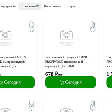
опулярности
По наличию
По названию
По цене
ный матовый EMPILS
Лак паркетный глянцевый EMPILS
Лак
 быстросохнущий
PROFIWOOD износостойкий
PRO
тановый 0,7 кг
акриловый 0,9 кг 9020
алки
678
₽
1 
т
/шт
Сегодня
Сегодня