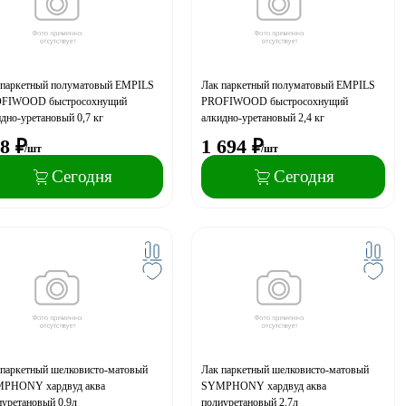
 паркетный полуматовый EMPILS
Лак паркетный полуматовый EMPILS
FIWOOD быстросохнущий
PROFIWOOD быстросохнущий
дно-уретановый 0,7 кг
алкидно-уретановый 2,4 кг
8
₽
1 694
₽
/шт
/шт
Сегодня
Сегодня
 паркетный шелковисто-матовый
Лак паркетный шелковисто-матовый
PHONY хардвуд аква
SYMPHONY хардвуд аква
иуретановый 0,9л
полиуретановый 2,7л