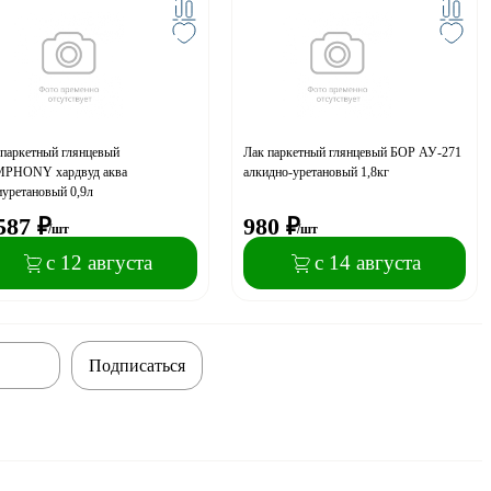
 паркетный глянцевый
Лак паркетный глянцевый БОР АУ-271
PHONY хардвуд аква
алкидно-уретановый 1,8кг
иуретановый 0,9л
587
₽
980
₽
/шт
/шт
с 12 августа
с 14 августа
Подписаться