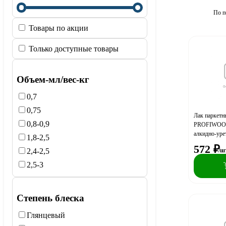
По п
Товары по акции
Только доступные товары
Объем-мл/вес-кг
0,7
0,75
Лак паркет
0,8-0,9
PROFIWOOD
алкидно-уре
1,8-2,5
572
₽
2,4-2,5
/ш
2,5-3
Степень блеска
Глянцевый