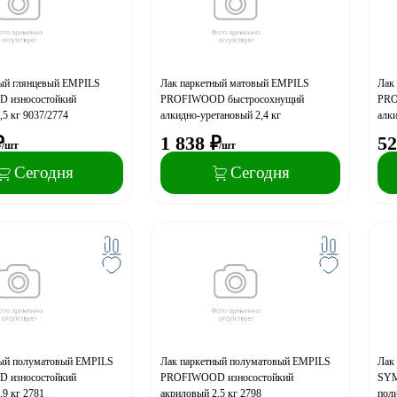
ный глянцевый EMPILS
Лак паркетный матовый EMPILS
Лак
 износостойкий
PROFIWOOD быстросохнущий
PRO
,5 кг 9037/2774
алкидно-уретановый 2,4 кг
алки
₽
1 838
₽
52
/шт
/шт
Сегодня
Сегодня
ный полуматовый EMPILS
Лак паркетный полуматовый EMPILS
Лак
 износостойкий
PROFIWOOD износостойкий
SYM
,9 кг 2781
акриловый 2,5 кг 2798
пол