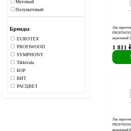
Матовый
Полуматовый
Лак паркет
Бренды
PROFIWOOD
акриловый 2
EUROTEX
1 811
PROFIWOOD
SYMPHONY
Tikkivala
БОР
ВИТ
РАСЦВЕТ
Лак паркет
PROFIWOOD
акриловый 0