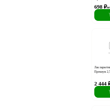
698
₽
/ш
Лак паркетн
Премиум 2,5
2 444