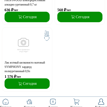
PROFIWOOD атмосферостойкий
алкидно-уретановый 0,7 кг
636
₽
560
₽
/шт
/шт
Сегодня
Сегодня
Лак яхтный шелковисто-матовый
SYMPHONY хардвуд
полиуретановый 0,9л
1 576
₽
/шт
Сегодня