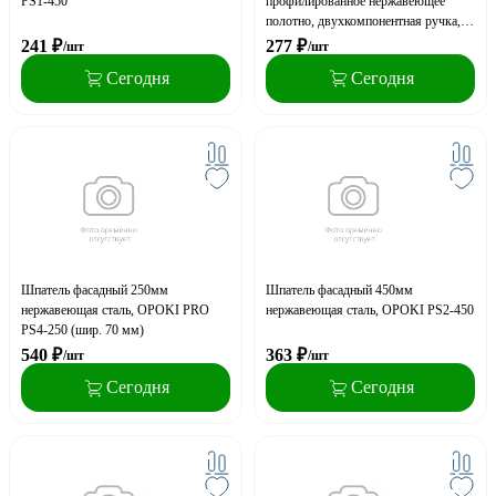
PS1-450
профилированное нержавеющее
полотно, двухкомпонентная ручка,
ЗУБР "ПРОФЕССИОНАЛ"
241
₽
277
₽
/шт
/шт
Сегодня
Сегодня
Шпатель фасадный 250мм
Шпатель фасадный 450мм
нержавеющая сталь, OPOKI PRO
нержавеющая сталь, OPOKI PS2-450
PS4-250 (шир. 70 мм)
540
₽
363
₽
/шт
/шт
Сегодня
Сегодня