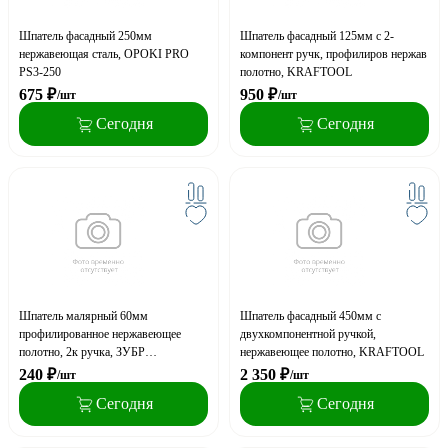
Шпатель фасадный 250мм
Шпатель фасадный 125мм с 2-
нержавеющая сталь, OPOKI PRO
компонент ручк, профилиров нержав
PS3-250
полотно, KRAFTOOL
675
₽
950
₽
/шт
/шт
Сегодня
Сегодня
Шпатель малярный 60мм
Шпатель фасадный 450мм с
профилированное нержавеющее
двухкомпонентной ручкой,
полотно, 2к ручка, ЗУБР
нержавеющее полотно, KRAFTOOL
"ПРОФЕССИОНАЛ"
240
₽
2 350
₽
/шт
/шт
Сегодня
Сегодня