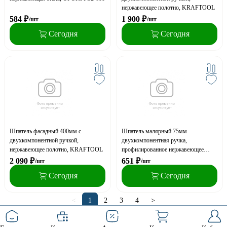
нержавеющее полотно, KRAFTOOL
584
₽
1 900
₽
/шт
/шт
Сегодня
Сегодня
Шпатель фасадный 400мм с
Шпатель малярный 75мм
двухкомпонентной ручкой,
двухкомпонентная ручка,
нержавеющее полотно, KRAFTOOL
профилированное нержавеющее
полотно, KRAFTOOL
2 090
₽
651
₽
/шт
/шт
Сегодня
Сегодня
<
1
2
3
4
>