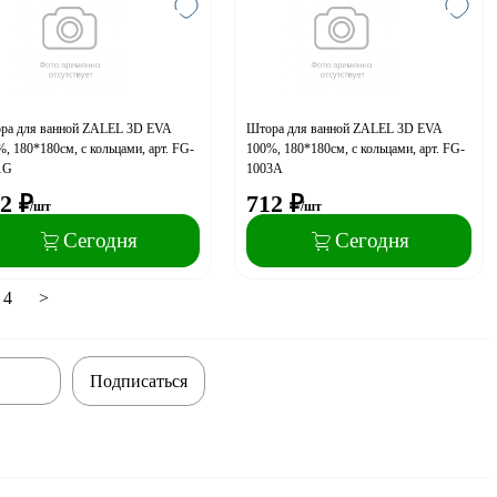
ра для ванной ZALEL 3D ЕVA
Штора для ванной ZALEL 3D ЕVA
, 180*180см, с кольцами, арт. FG-
100%, 180*180см, с кольцами, арт. FG-
1G
1003A
2
₽
712
₽
/шт
/шт
Сегодня
Сегодня
4
>
Подписаться