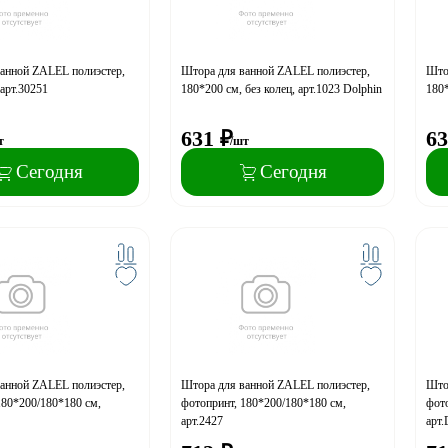
анной ZALEL полиэстер,
Штора для ванной ZALEL полиэстер,
Што
арт.30251
180*200 см, без колец, арт.1023 Dolphin
180*
631
₽
63
т
/шт
Сегодня
Сегодня
анной ZALEL полиэстер,
Штора для ванной ZALEL полиэстер,
Што
180*200/180*180 см,
фотопринт, 180*200/180*180 см,
фото
арт.2427
арт