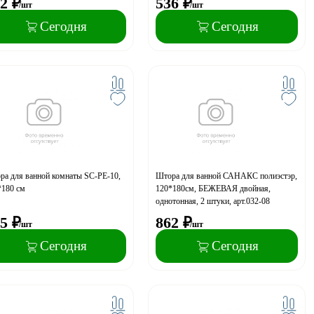
2
₽
536
₽
/шт
/шт
Сегодня
Сегодня
ра для ванной комнаты SC-PE-10,
Штора для ванной САНАКС полиэстэр,
*180 см
120*180см, БЕЖЕВАЯ двойная,
однотонная, 2 штуки, арт.032-08
5
₽
862
₽
/шт
/шт
Сегодня
Сегодня