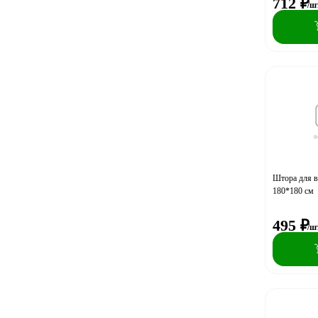
712
₽
/ш
Штора для в
180*180 см
495
₽
/ш