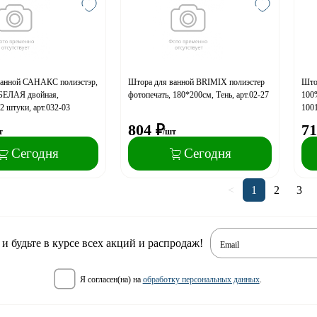
ванной САНАКС полиэстэр,
Штора для ванной BRIMIX полиэстер
Што
 БЕЛАЯ двойная,
фотопечать, 180*200см, Тень, арт.02-27
100%
2 штуки, арт.032-03
100
804
₽
71
т
/шт
Сегодня
Сегодня
<
1
2
3
 будьте в курсе всех акций и распродаж!
Email
я согласен(на) на
обработку персональных данных
.