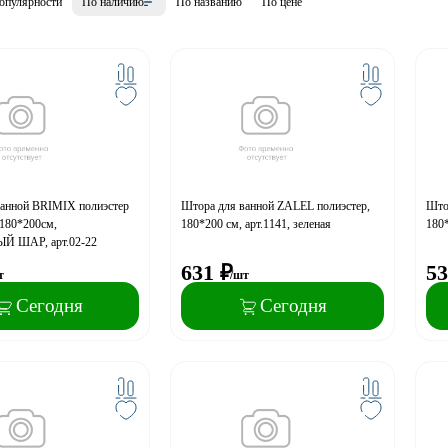
опулярности
По наличию
По названию
По цене
ванной BRIMIX полиэстер
Штора для ванной ZALEL полиэстер,
Што
 180*200см,
180*200 см, арт.1141, зеленая
180*
 ШАР, арт.02-22
631
₽
53
т
/шт
Сегодня
Сегодня