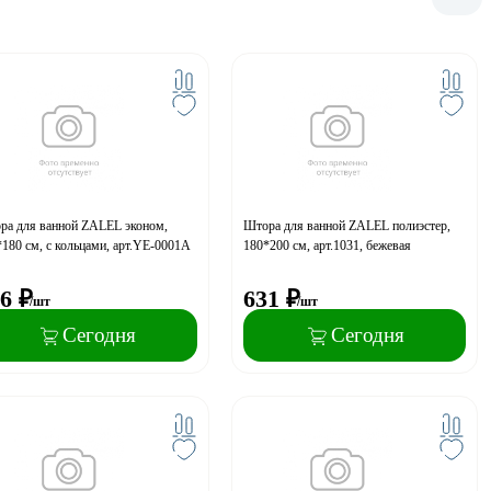
ра для ванной ZALEL эконом,
Штора для ванной ZALEL полиэстер,
180 см, с кольцами, арт.YE-0001A
180*200 см, арт.1031, бежевая
6
₽
631
₽
/шт
/шт
Сегодня
Сегодня