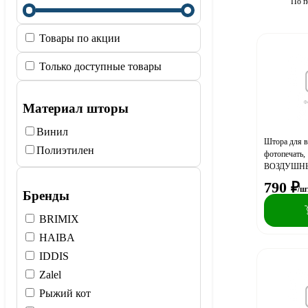
По п
Товары по акции
Только доступные товары
Материал шторы
Винил
Штора для 
Полиэтилен
фотопечать,
ВОЗДУШНЫЙ
790
₽
/ш
Бренды
BRIMIX
HAIBA
IDDIS
Zalel
Рыжий кот