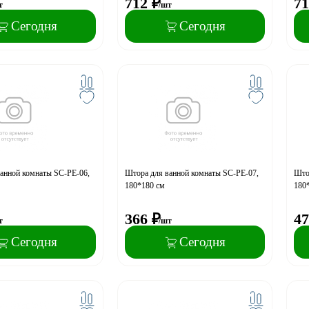
712
₽
71
т
/шт
Сегодня
Сегодня
анной комнаты SC-PE-06,
Штора для ванной комнаты SC-PE-07,
Што
180*180 см
180
366
₽
47
т
/шт
Сегодня
Сегодня