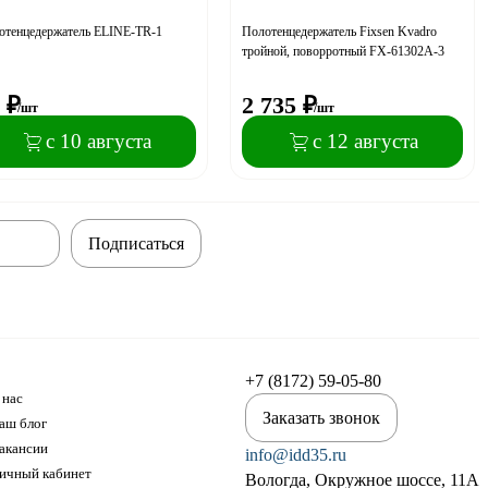
отенцедержатель ELINE-TR-1
Полотенцедержатель Fixsen Kvadro
тройной, поворротный FX-61302A-3
₽
2 735
₽
/шт
/шт
с 10 августа
с 12 августа
Подписаться
+7 (8172) 59-05-80
 нас
Заказать звонок
аш блог
акансии
info@idd35.ru
ичный кабинет
Вологда, Окружное шоссе, 11А