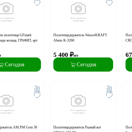
ля полотенца GFmark
Полотенцедержатель WasserKRAFT
Пол
виде кольца, ГРАФИТ, арт
Abens K-3260
CRO
5 400
₽
67
т
/шт
Сегодня
Сегодня
ержатель AM.PM Gem 50
Полотенцедержатель Рыжий кот
Поло