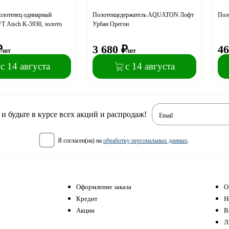
олотенец одинарный
Полотенцедержатель AQUATON Лофт
Пол
 Aisch K-5930, золото
Урбан Орегон
₽
3 680
₽
46
/шт
/шт
с 14 августа
с 14 августа
 будьте в курсе всех акций и распродаж!
Email
я согласен(на) на
обработку персональных данных
.
Оформление заказа
О
Кредит
Н
Акции
В
Л