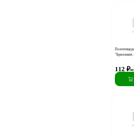
Полотенцед
"Бриллиант,
112
₽
/ш