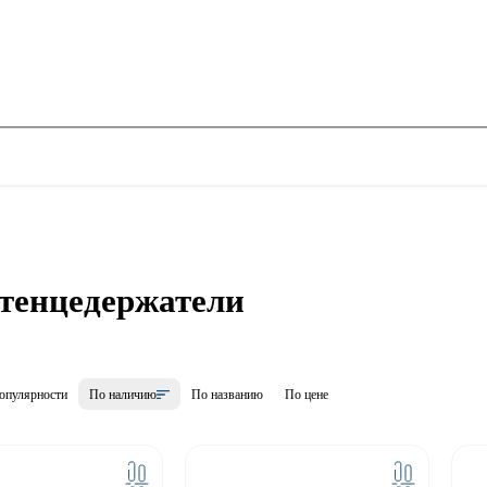
тенцедержатели
опулярности
По наличию
По названию
По цене