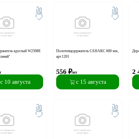
ержатель круглый W2508E
Полотенцедержатель САНАКС 600 мм,
Дер
 синий"
арт.1201
556
₽
2 
т
/шт
с 10 августа
с 15 августа