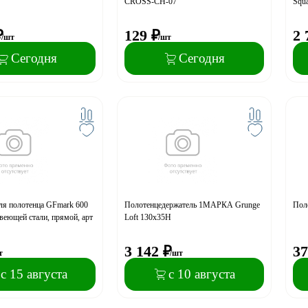
CROSS-CH-07
Squ
₽
129
₽
2 
/шт
/шт
Сегодня
Сегодня
ля полотенца GFmark 600
Полотенцедержатель 1МАРКА Grunge
Пол
веющей стали, прямой, арт
Loft 130х35Н
3 142
₽
37
т
/шт
с 15 августа
с 10 августа