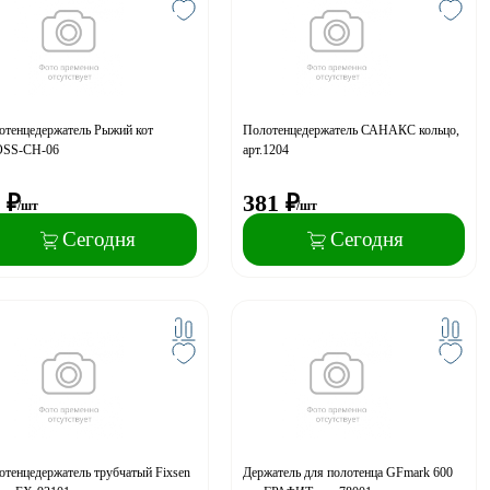
отенцедержатель Рыжий кот
Полотенцедержатель САНАКС кольцо,
SS-CH-06
арт.1204
₽
381
₽
/шт
/шт
Сегодня
Сегодня
тенцедержатель трубчатый Fixsen
Держатель для полотенца GFmark 600