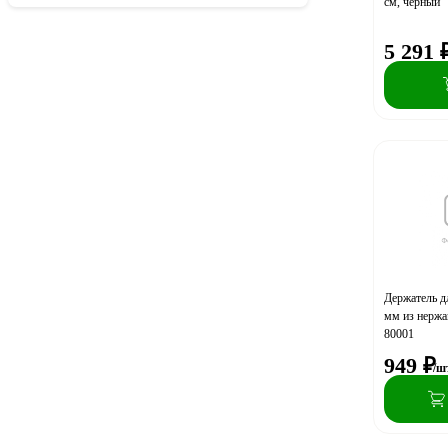
см, черный
5 291
Держатель д
мм из нержа
80001
949
₽
/ш