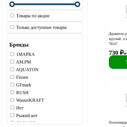
Товары по акции
Только доступные товары
Держатель д
круглый , в 
Бренды
78147
730
₽
/ш
1МАРКА
AM.PM
AQUATON
Fixsen
GFmark
RUSH
WasserKRAFT
Нет
Рыжий кот
Полотенцед
САНАКС