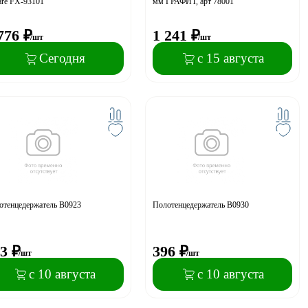
are FX-93101
мм ГРАФИТ, арт 78001
776
₽
1 241
₽
/шт
/шт
Сегодня
с 15 августа
отенцедержатель B0923
Полотенцедержатель B0930
3
₽
396
₽
/шт
/шт
с 10 августа
с 10 августа