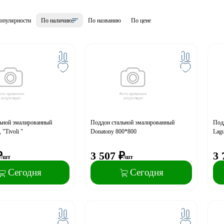
опулярности
По наличию
По названию
По цене
ьной эмалированный
Поддон стальной эмалированный
Под
 "Tivoli "
Donatony 800*800
Lag
₽
3 507
₽
3 
/шт
/шт
Сегодня
Сегодня