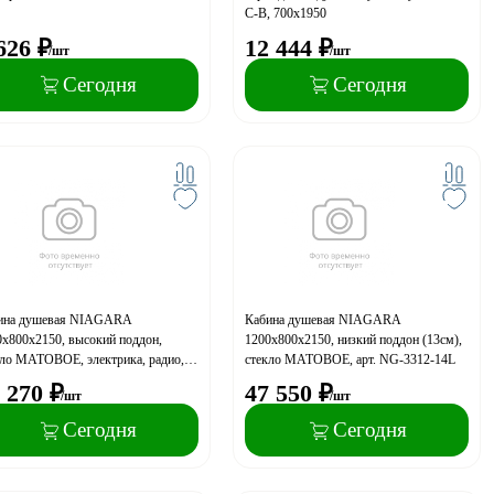
C-В, 700х1950
626
₽
12 444
₽
/шт
/шт
Сегодня
Сегодня
ина душевая NIAGARA
Кабина душевая NIAGARA
0х800х2150, высокий поддон,
1200х800х2150, низкий поддон (13см),
кло МАТОВОЕ, электрика, радио,
стекло МАТОВОЕ, арт. NG-3312-14L
. NG-3320-14R
 270
₽
47 550
₽
/шт
/шт
Сегодня
Сегодня