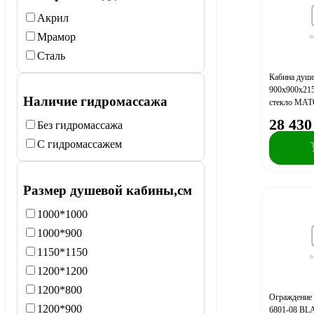
Акрил
Мрамор
Сталь
Кабина душ
900х900х215
Наличие гидромассажа
стекло МАТО
P90/26Q/MT
28 430
Без гидромассажа
С гидромассажем
Размер душевой кабины,см
1000*1000
1000*900
1150*1150
1200*1200
1200*800
Ограждение
1200*900
6801-08 BL