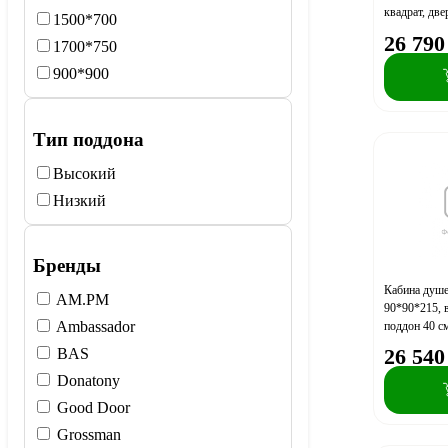
квадрат, две
1500*700
68010811B
26 790
1700*750
900*900
Тип поддона
Высокий
Низкий
Бренды
Кабина душе
AM.PM
90*90*215, 
Ambassador
поддон 40 с
26 540
BAS
Donatony
Good Door
Grossman