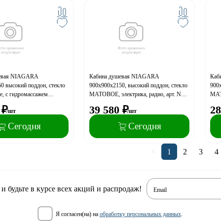
шевая NIAGARA
Кабина душевая NIAGARA
Каб
0 высокий поддон, стекло
900х900х2150, высокий поддон, стекло
900х
е, с гидромассажем
МАТОВОЕ, электрика, радио, арт. NG-
МАТ
8-14G
3318-14/NG-2308-14F
14/
₽
39 580
₽
28
/шт
/шт
Сегодня
Сегодня
<
1
2
3
4
 будьте в курсе всех акций и распродаж!
Email
я согласен(на) на
обработку персональных данных
.