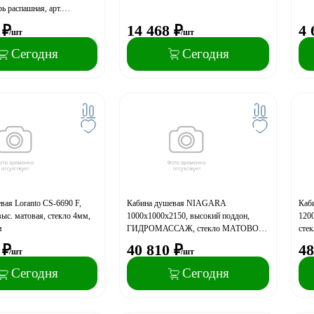
рь распашная, арт.
LACK
₽
14 468
₽
4 
/шт
/шт
Сегодня
Сегодня
вая Loranto CS-6690 F,
Кабина душевая NIAGARA
Каб
выс. матовая, стекло 4мм,
1000х1000х2150, высокий поддон,
120
м
ГИДРОМАССАЖ, стекло МАТОВОЕ,
сте
арт. NG-2309-14G
арт
₽
40 810
₽
48
/шт
/шт
Сегодня
Сегодня