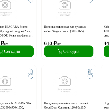
евая NIAGARA Promo
Полочка стеклянная для душевых
Каб
0, средний поддон (26см)
кабин Niagara Promo (300x90x5)
120
ВОЕ, белые профиля, арт.
сте
251
₽
610
₽
44
/шт
/шт
Сегодня
Сегодня
 душевое NIAGARA NG-
Поддон акриловый прямоугольный
Подд
ACK 900х900х1950,
Good Door Олимпик 120х80х13,5
эма