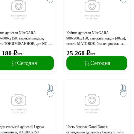
ина душевая NIAGARA
Кабина душевая NIAGARA
0х800х2150, высокий поддон,
900х900х2150, высокий поддон (40см),
кло ТОНИРОВАННОЕ, арт. NG-
стекло МАТОВОЕ, белые профиля, арт.
0-14R
NG-8308-14/P90/40/MT
 180
₽
25 260
₽
/шт
/шт
Сегодня
Сегодня
он стальной душевой Ligeya,
Часть боковая Good Door к
лированный, 900х900х150
ограждению душевому Galaxy SP-70-