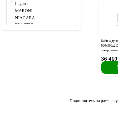
Laguna
MARONI
NIAGARA
PRACTIC
RAVAK
SANTEK
Кабина ду
900х900х215
TIMO
тонированно
Tivoli
арт.NG-250
36 410
WasserKRAFT
Нет
Подпишитесь на рассылку и