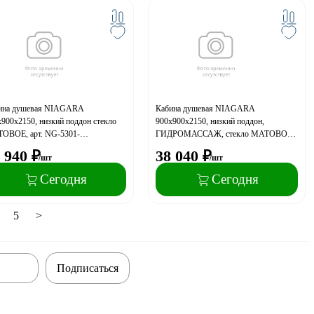
ина душевая NIAGARA
Кабина душевая NIAGARA
900х2150, низкий поддон стекло
900х900х2150, низкий поддон,
ОВОЕ, арт. NG-5301-
ГИДРОМАССАЖ, стекло МАТОВОЕ,
P90/13/MT
арт. NG3301-14G
 940
₽
38 040
₽
/шт
/шт
Сегодня
Сегодня
5
>
Подписаться