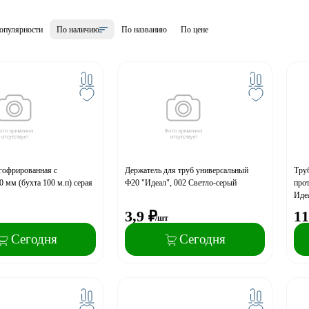
опулярности
По наличию
По названию
По цене
гофрированная с
Держатель для труб универсальный
Тру
0 мм (бухта 100 м.п) серая
Ф20 "Идеал", 002 Светло-серый
прот
Иде
3,9
₽
11
/шт
Сегодня
Сегодня