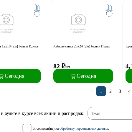
л 12х10 (2м) белый Идеал
Кабель-канал 25х24 (2м) белый Идеал
Кре
82
₽
4,
/шт
Сегодня
Сегодня
<
1
2
3
4
 будьте в курсе всех акций и распродаж!
Email
я согласен(на) на
обработку персональных данных
.