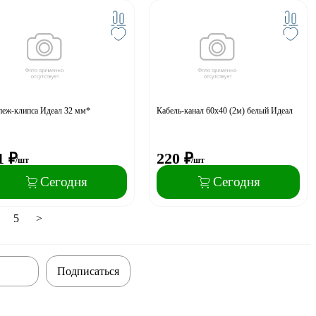
пеж-клипса Идеал 32 мм*
Кабель-канал 60х40 (2м) белый Идеал
1
₽
220
₽
/шт
/шт
Сегодня
Сегодня
5
>
Подписаться