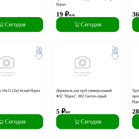
Идеал
19
₽
36
/м.п.
Сегодня
Сегодня
л 24х15 (2м) белый Идеал
Держатель для труб универсальный
Тру
Ф32 "Идеал", 002 Светло-серый
прот
Иде
5
₽
28
/шт
Сегодня
Сегодня