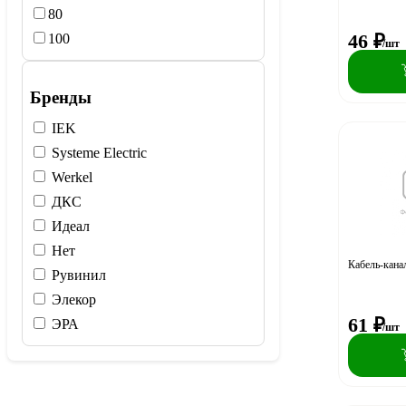
80
46
₽
100
/шт
Бренды
IEK
Systeme Electric
Werkel
ДКС
Идеал
Нет
Кабель-кана
Рувинил
Элекор
61
₽
ЭРА
/шт