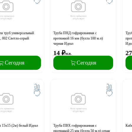
ля труб универсальный
Труба ПНД гофрированная с
Тру
, 002 Светло-серый
протяжкой 16 мм (бухта 100 м.п)
прот
черная Идеал
Иде
14
₽
27
/м.п.
Сегодня
Сегодня
л 15х15 (2м) белый Идеал
Труба ПВХ гофрированная с
Кабе
протяжкой 25 мм (бухта 50 м.п) серая