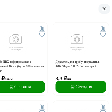
20
ба ПВХ гофрированная с
Держатель для труб универсальный
яжкой 16 мм (бухта 100 м.п) серая
Ф16 "Идеал", 002 Светло-серый
ал
₽
3,3
₽
/пог. м
/шт
Сегодня
Сегодня