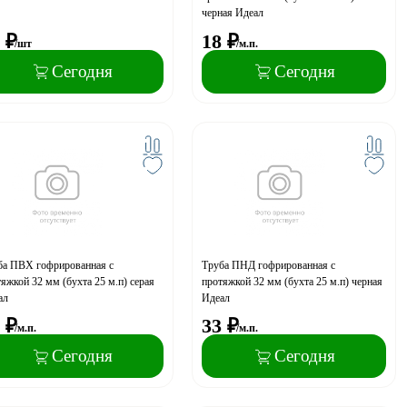
черная Идеал
₽
18
₽
/шт
/м.п.
Сегодня
Сегодня
ба ПВХ гофрированная с
Труба ПНД гофрированная с
яжкой 32 мм (бухта 25 м.п) серая
протяжкой 32 мм (бухта 25 м.п) черная
ал
Идеал
₽
33
₽
/м.п.
/м.п.
Сегодня
Сегодня