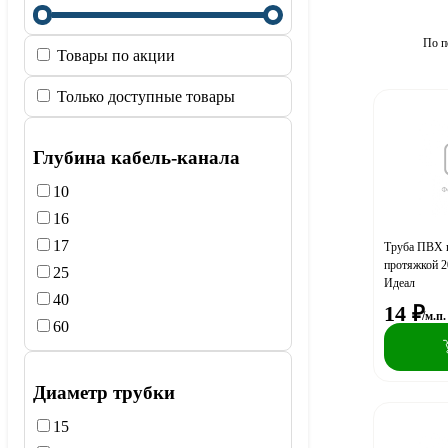
По п
Товары по акции
Только доступные товары
Глубина кабель-канала
10
16
17
Труба ПВХ 
протяжкой 2
25
Идеал
40
14
₽
/м.п.
60
Диаметр трубки
15