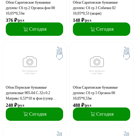
Обои Саратовские бумажные
Обои Саратовские бумажные
дуплекс С6 гр.2 Органза фон 00
дуплекс С6 гр.3 Собачки 02
10,05*0,53м
10,05*0,53 (акция)
376
₽
148
₽
/рул
/рул
Сегодня
Сегодня
Обои Пермские бумажные
Обои Саратовские бумажные
дуплексные 905-04 С-32э 0.2
дуплекс С6 гр.5 Органза 00
Матрикс 0,53*10 м фон (супер
10,05*0,53м
эконом)
240
₽
488
₽
/рул
/рул
Сегодня
Сегодня