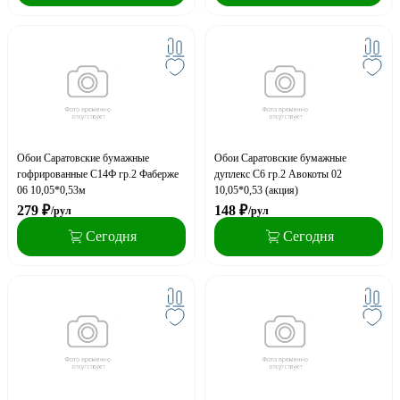
Обои Саратовские бумажные
Обои Саратовские бумажные
гофрированные С14Ф гр.2 Фаберже
дуплекс С6 гр.2 Авокоты 02
06 10,05*0,53м
10,05*0,53 (акция)
279
₽
148
₽
/рул
/рул
Сегодня
Сегодня