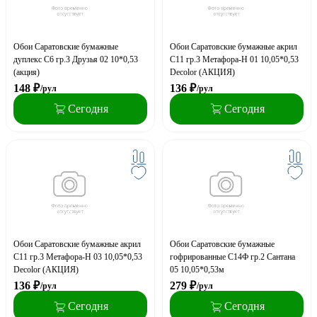
Обои Саратовские бумажные
Обои Саратовские бумажные акрил
дуплекс С6 гр.3 Друзья 02 10*0,53
С11 гр.3 Метафора-Н 01 10,05*0,53
(акция)
Decolor (АКЦИЯ)
148
₽
136
₽
/рул
/рул
Сегодня
Сегодня
Обои Саратовские бумажные акрил
Обои Саратовские бумажные
С11 гр.3 Метафора-Н 03 10,05*0,53
гофрированные С14Ф гр.2 Сантана
Decolor (АКЦИЯ)
05 10,05*0,53м
136
₽
279
₽
/рул
/рул
Сегодня
Сегодня